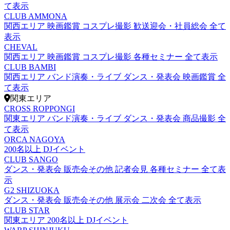
て表示
CLUB AMMONA
関西エリア
映画鑑賞
コスプレ撮影
歓送迎会・社員総会
全て
表示
CHEVAL
関西エリア
映画鑑賞
コスプレ撮影
各種セミナー
全て表示
CLUB BAMBI
関西エリア
バンド演奏・ライブ
ダンス・発表会
映画鑑賞
全
て表示
関東エリア
CROSS ROPPONGI
関東エリア
バンド演奏・ライブ
ダンス・発表会
商品撮影
全
て表示
ORCA NAGOYA
200名以上
DJイベント
CLUB SANGO
ダンス・発表会
販売会その他
記者会見
各種セミナー
全て表
示
G2 SHIZUOKA
ダンス・発表会
販売会その他
展示会
二次会
全て表示
CLUB STAR
関東エリア
200名以上
DJイベント