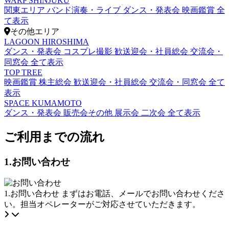
WARP SHINJUKU
関東エリア
バンド演奏・ライブ
ダンス・発表会
映画鑑賞
全
て表示
その他エリア
LAGOON HIROSHIMA
ダンス・発表会
コスプレ撮影
歓送迎会・社員総会
交流会・
同窓会
全て表示
TOP TREE
映画鑑賞
株主総会
歓送迎会・社員総会
交流会・同窓会
全て
表示
SPACE KUMAMOTO
ダンス・発表会
販売会その他
展示会
二次会
全て表示
ご利用までの流れ
1.お問い合わせ
1.お問い合わせ
まずはお電話、メールでお問い合わせくださ
い。担当オペレーターがご対応させていただきます。