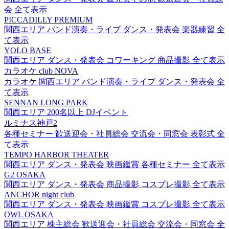
会
全て表示
PICCADILLY PREMIUM
関西エリア
バンド演奏・ライブ
ダンス・発表会
楽器練習
全
て表示
YOLO BASE
関西エリア
ダンス・発表会
コワーキング
商品撮影
全て表示
カラオケ club NOVA
カラオケ
関西エリア
バンド演奏・ライブ
ダンス・発表会
全
て表示
SENNAN LONG PARK
関西エリア
200名以上
DJイベント
ルミナス神戸2
各種セミナー
歓送迎会・社員総会
交流会・同窓会
表彰式
全
て表示
TEMPO HARBOR THEATER
関西エリア
ダンス・発表会
映画鑑賞
各種セミナー
全て表示
G2 OSAKA
関西エリア
ダンス・発表会
商品撮影
コスプレ撮影
全て表示
ANCHOR night club
関西エリア
ダンス・発表会
映画鑑賞
コスプレ撮影
全て表示
OWL OSAKA
関西エリア
株主総会
歓送迎会・社員総会
交流会・同窓会
全