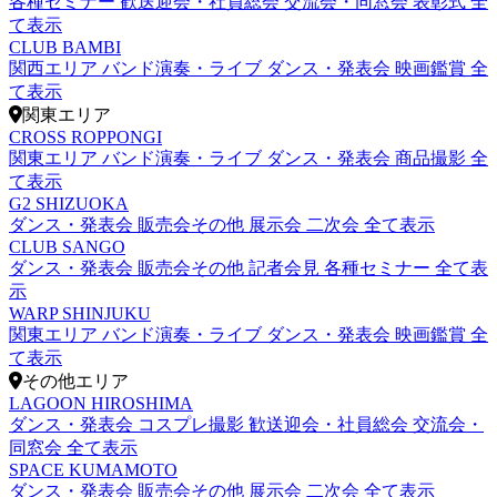
各種セミナー
歓送迎会・社員総会
交流会・同窓会
表彰式
全
て表示
CLUB BAMBI
関西エリア
バンド演奏・ライブ
ダンス・発表会
映画鑑賞
全
て表示
関東エリア
CROSS ROPPONGI
関東エリア
バンド演奏・ライブ
ダンス・発表会
商品撮影
全
て表示
G2 SHIZUOKA
ダンス・発表会
販売会その他
展示会
二次会
全て表示
CLUB SANGO
ダンス・発表会
販売会その他
記者会見
各種セミナー
全て表
示
WARP SHINJUKU
関東エリア
バンド演奏・ライブ
ダンス・発表会
映画鑑賞
全
て表示
その他エリア
LAGOON HIROSHIMA
ダンス・発表会
コスプレ撮影
歓送迎会・社員総会
交流会・
同窓会
全て表示
SPACE KUMAMOTO
ダンス・発表会
販売会その他
展示会
二次会
全て表示