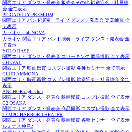
関西エリア
ダンス・発表会
販売会その他
歓送迎会・社員総
会
全て表示
PICCADILLY PREMIUM
関西エリア
バンド演奏・ライブ
ダンス・発表会
楽器練習
全
て表示
カラオケ club NOVA
カラオケ
関西エリア
バンド演奏・ライブ
ダンス・発表会
全
て表示
YOLO BASE
関西エリア
ダンス・発表会
コワーキング
商品撮影
全て表示
CHEVAL
関西エリア
映画鑑賞
コスプレ撮影
各種セミナー
全て表示
CLUB AMMONA
関西エリア
映画鑑賞
コスプレ撮影
歓送迎会・社員総会
全て
表示
ANCHOR night club
関西エリア
ダンス・発表会
映画鑑賞
コスプレ撮影
全て表示
G2 OSAKA
関西エリア
ダンス・発表会
商品撮影
コスプレ撮影
全て表示
TEMPO HARBOR THEATER
関西エリア
ダンス・発表会
映画鑑賞
各種セミナー
全て表示
ルミナス神戸2